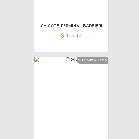
CHICOTE TERMINAL BARBIERI
$ 459,17
DISCONTINUADO