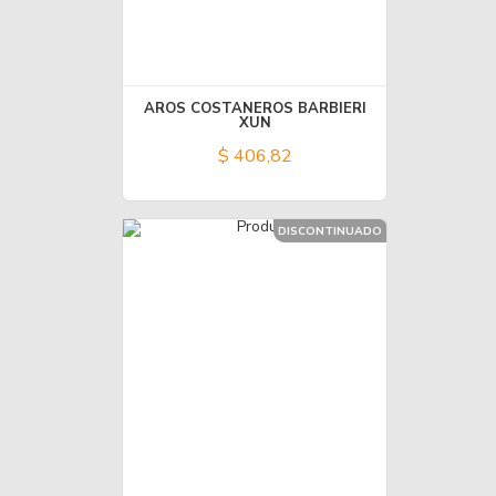
AROS COSTANEROS BARBIERI
XUN
$ 406,82
DISCONTINUADO