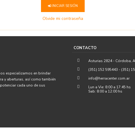
INICIAR SESIÓN
Olvide mi contraseña
CONTACTO
Asturias 2824 - Córdoba, A
(351) 152 595443 - (351) 1
Nos especializamos en brindar
info@herracenter.com.ar
era y aberturas, así como también
s potenciar cada uno de sus
Lun a Vie: 8:00 a 17:45 hs
Sab: 8:00 a 12:00 hs