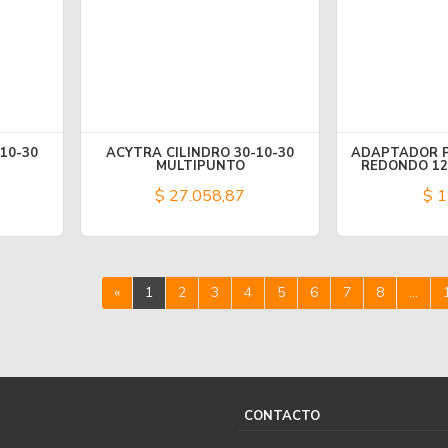
10-30
ACYTRA CILINDRO 30-10-30
ADAPTADOR P
MULTIPUNTO
REDONDO 12
$ 27.058,87
$ 1
«
1
2
3
4
5
6
7
8
...
CONTACTO