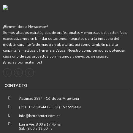
¡Bienvenidos a Herracenter!
Somos aliados estratégicos de profesionales y empresas del sector. Nos
especializamos en brindar soluciones integrales para la industria del
mueble, carpintería de madera y aberturas, así como también para la
carpintería metálica y herrería artística. Nuestro compromiso es potenciar
cada uno de sus proyectos con insumos y servicios de calidad.
¡Gracias por visitarnos!
CONTACTO
Asturias 2824 - Córdoba, Argentina
(351) 152 595443 - (351) 152 595449
info@herracenter.com.ar
Lun a Vie: 8:00 a 17:45 hs
Sab: 8:00 a 12:00 hs