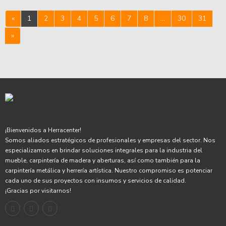
«
1
2
3
4
5
6
7
8
...
30
31
»
¡Bienvenidos a Herracenter!
Somos aliados estratégicos de profesionales y empresas del sector. Nos
especializamos en brindar soluciones integrales para la industria del
mueble, carpintería de madera y aberturas, así como también para la
carpintería metálica y herrería artística. Nuestro compromiso es potenciar
cada uno de sus proyectos con insumos y servicios de calidad.
¡Gracias por visitarnos!